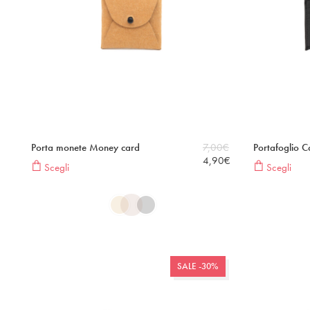
Porta monete Money card
7,00
€
Portafoglio C
4,90
€
Scegli
Scegli
SALE -30%