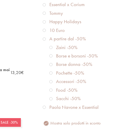
Essential x Corium
Tommy
Happy Holidays
10 Euro
A partire dal -50%
Zaini -50%
Borse e borsoni -50%
Borse donna -50%
ra mai
13,20
€
Pochette -50%
Accessori -50%
Food -50%
Sacchi -50%
Paola Navone x Essential
SALE -30%
Mostra solo prodotti in sconto