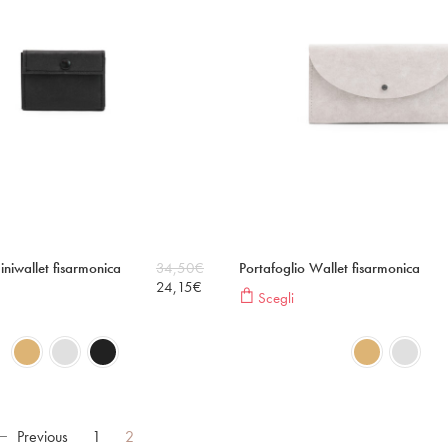
iniwallet fisarmonica
34,50
€
Portafoglio Wallet fisarmonica
24,15
€
Scegli
Previous
1
2