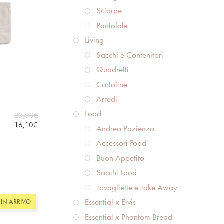
Sciarpe
Pantofole
Living
Sacchi e Contenitori
Quadretti
Cartoline
Arredi
Food
23,00
€
16,10
€
Andrea Pazienza
Accessori Food
Buon Appetito
Sacchi Food
Tovagliette e Take Away
Essential x Elvis
IN ARRIVO
Essential x Phantom Bread