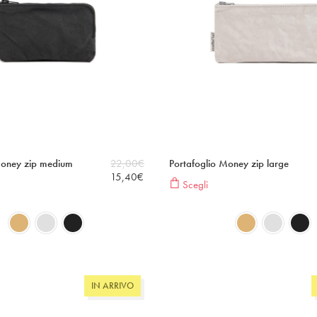
Money zip medium
22,00
€
Portafoglio Money zip large
15,40
€
Scegli
IN ARRIVO