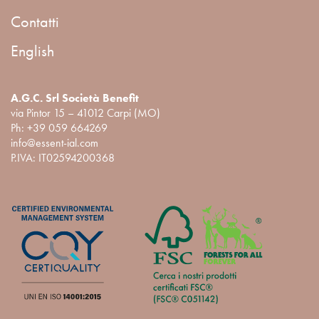
Contatti
English
A.G.C. Srl Società Benefit
via Pintor 15 – 41012 Carpi (MO)
Ph:
+39 059 664269
info@essent-ial.com
P.IVA: IT02594200368