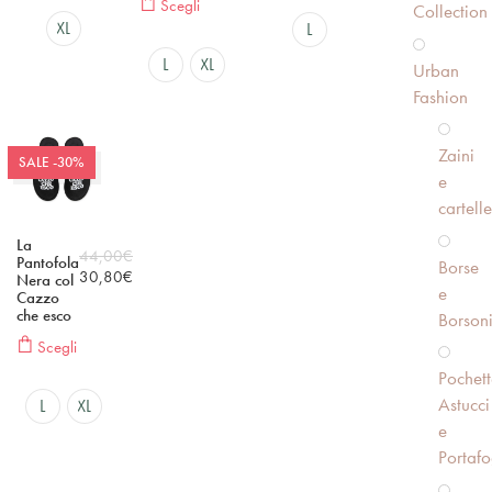
Scegli
Collection
XL
L
L
XL
Urban
Fashion
Zaini
SALE -30%
e
cartelle
La
44,00
€
Pantofola
Borse
30,80
€
Nera col
e
Cazzo
che esco
Borson
Scegli
Pochett
Astucci
L
XL
e
Portafo