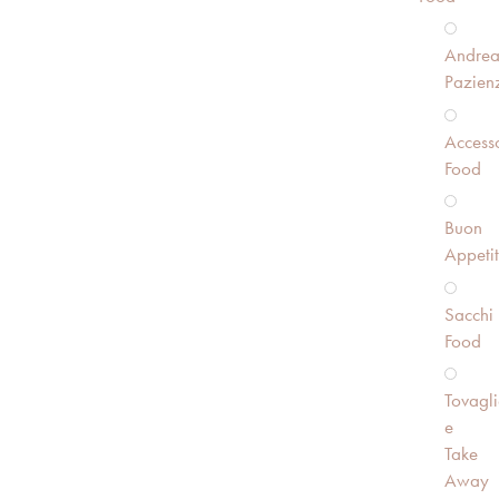
Andre
Pazien
Accesso
Food
Buon
Appeti
Sacchi
Food
Tovagli
e
Take
Away