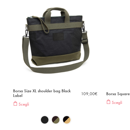
Borsa Size XL shoulder bag Black
109,00
€
Borsa Square
Label
Scegli
Scegli