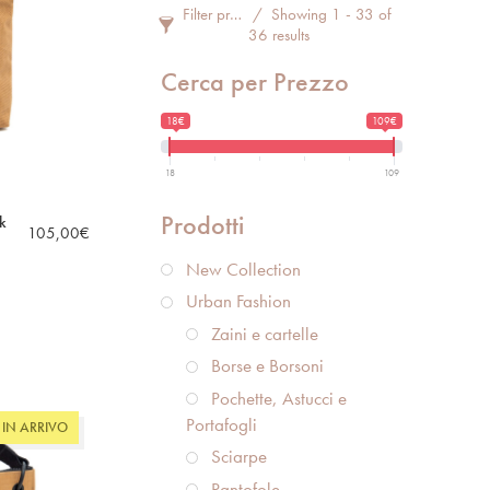
Filter products
Showing 1 - 33 of
36 results
Cerca per Prezzo
18€
109€
18
109
Prodotti
k
105,00
€
New Collection
Urban Fashion
Zaini e cartelle
Borse e Borsoni
Pochette, Astucci e
Portafogli
IN ARRIVO
Sciarpe
Pantofole