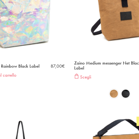
Zaino Medium messenger Net Blac
L Rainbow Black Label
87,00
€
Label
 carrello
Scegli