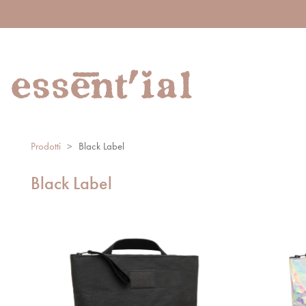
Prodotti
>
Black Label
Black Label