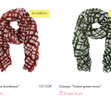
IN ARRIVO
me bordeaux”
107,00
€
Sciarpa “trame green moss”
iù
Scopri di più