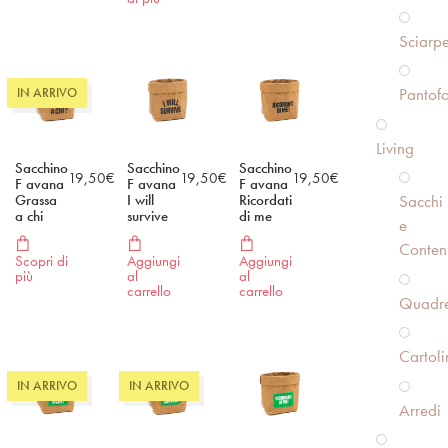
Sciarp
Pantofo
IN ARRIVO
Living
Sacchino
Sacchino
Sacchino
19,50
€
19,50
€
19,50
€
F avana
F avana
F avana
Sacchi
Grassa
I will
Ricordati
a chi
survive
di me
e
Conteni
Scopri di
Aggiungi
Aggiungi
più
al
al
carrello
carrello
Quadre
Cartoli
IN ARRIVO
IN ARRIVO
Arredi