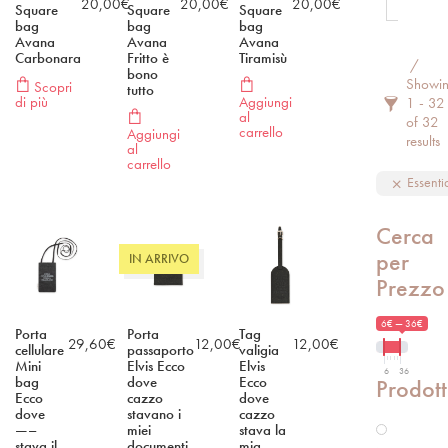
20,00
€
20,00
€
20,00
€
Square
Square
Square
bag
bag
bag
Avana
Avana
Avana
Carbonara
Fritto è
Tiramisù
Filter 
bono
Showi
Scopri
tutto
di più
Aggiungi
1 - 32
al
of 32
carrello
Aggiungi
results
al
carrello
Essentia
Cerca
per
IN ARRIVO
Prezzo
6€ — 36€
Porta
Porta
Tag
29,60
€
12,00
€
12,00
€
cellulare
passaporto
valigia
Mini
Elvis Ecco
Elvis
6
36
bag
dove
Ecco
Prodott
Ecco
cazzo
dove
dove
stavano i
cazzo
—–
miei
stava la
stava il
documenti
mia