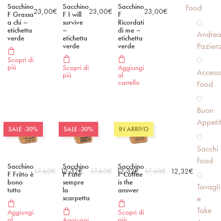
Sacchino
Sacchino
Sacchino
Food
23,00
€
23,00
€
23,00
€
F Grassa
F I will
F
a chi –
survive
Ricordati
etichetta
–
di me –
Andre
verde
etichetta
etichetta
Pazien
verde
verde
Scopri di
più
Scopri di
Aggiungi
Accesso
più
al
carrello
Food
Buon
Appeti
SALE -30%
SALE -30%
IN ARRIVO
Sacchi
Food
Sacchino
Sacchino
Sacchino
17,60
€
12,32
€
17,60
€
12,32
€
17,60
€
12,32
€
F Fritto è
F Fate
F Coffee
bono
sempre
is the
Tovagli
tutto
la
answer
scarpetta
e
Take
Aggiungi
Scopri di
al
più
Aggiungi