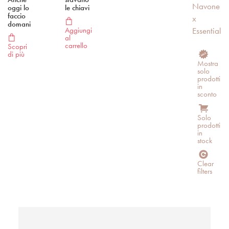
Navone
oggi lo
le chiavi
faccio
x
domani
Essential
Aggiungi
al
carrello
Scopri
di più
Mostra
solo
prodotti
in
sconto
Solo
prodotti
in
stock
Clear
filters