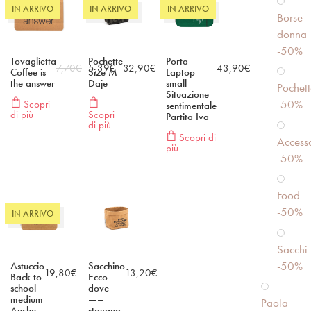
IN ARRIVO
IN ARRIVO
IN ARRIVO
Borse
donna
-50%
Tovaglietta
Pochette
Porta
7,70
€
5,39
€
32,90
€
43,90
€
Coffee is
Size M
Laptop
the answer
Daje
small
Pochett
Situazione
-50%
Scopri
sentimentale
di più
Scopri
Partita Iva
di più
Scopri di
Accesso
più
-50%
Food
-50%
IN ARRIVO
Sacchi
-50%
Astuccio
Sacchino
19,80
€
13,20
€
Back to
Ecco
school
dove
medium
—–
Paola
Anche
stavano