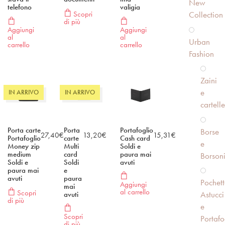
New
telefono
valigia
Scopri
Collection
di più
Aggiungi
Aggiungi
al
al
Urban
carrello
carrello
Fashion
Zaini
e
IN ARRIVO
IN ARRIVO
cartelle
Porta carte
Porta
Portafoglio
Borse
27,40
€
13,20
€
15,31
€
Portafoglio
carte
Cash card
e
Money zip
Multi
Soldi e
medium
card
paura mai
Borson
Soldi e
Soldi
avuti
paura mai
e
avuti
paura
Pochett
Aggiungi
mai
al carrello
Scopri
Astucci
avuti
di più
e
Scopri
Portafo
di più