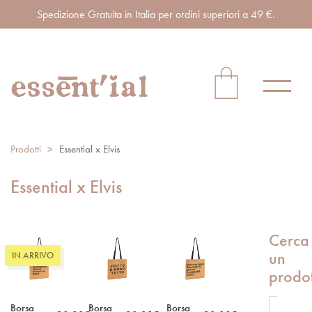
Spedizione Gratuita in Italia per ordini superiori a 49 €.
Prodotti
>
Essential x Elvis
Essential x Elvis
Cerca
un
IN ARRIVO
prodo
Borsa
Borsa
Borsa