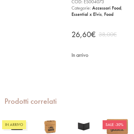
COD:
ES004073
Categorie:
Accessori Food
,
Essential x Elvis
,
Food
26,60
€
38,00
€
In arrivo
Prodotti correlati
IN ARRIVO
SALE -30%