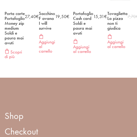
Porta carte
Sacchino
Portafoglio
Tovaglietta
27,40
€
19,50
€
15,31
€
7,70
Portafoglio
F avana
Cash card
La pizza
Money zip
I will
Soldi e
non ti
medium
survive
paura mai
giudica
Soldi e
avuti
paura mai
Aggiungi
Aggiungi
avuti
al
al carrello
Aggiungi
carrello
al carrello
Scopri
di più
Shop
Checkout