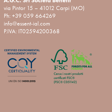
A.G.C. Srl Società Benefit
via Pintor 15 – 41012 Carpi (MO)
Ph:
+39 059 664269
info@essent-ial.com
P.IVA: IT02594200368