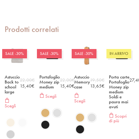
Prodotti correlati
SALE -30%
SALE -30%
SALE -30%
IN ARRIVO
Astuccio
Portafoglio
Astuccio
Porta carte
22,00
€
22,00
€
19,50
€
27,4
Back to
Money zip
Memory
Portafoglio
15,40
€
15,40
€
13,65
€
school
medium
case
Money zip
large
medium
Scegli
Soldi e
Scegli
paura mai
Scegli
avuti
Scopri
di più