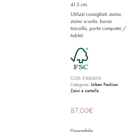
41.5 cm.
Utilizzi consigliati: zaino,
zaino scuola, borsa
tracolla, porta computer /
tablet.
COD:
ES004110
Categorie:
Urban Fashion
,
Zaini e cartelle
87,00
€
Disponibile