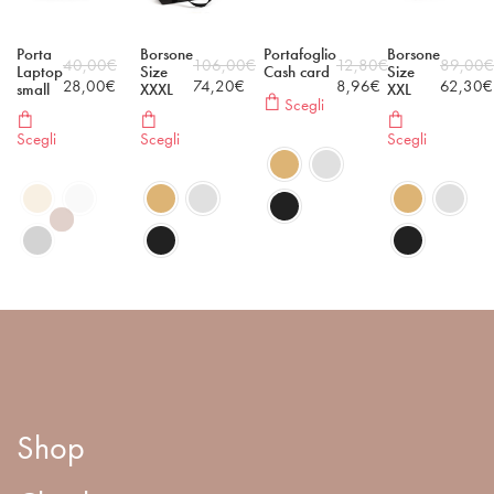
Porta
Borsone
Portafoglio
Borsone
40,00
€
106,00
€
12,80
€
89,00
€
Laptop
Size
Cash card
Size
28,00
€
74,20
€
8,96
€
62,30
€
small
XXXL
XXL
Scegli
Scegli
Scegli
Scegli
Shop