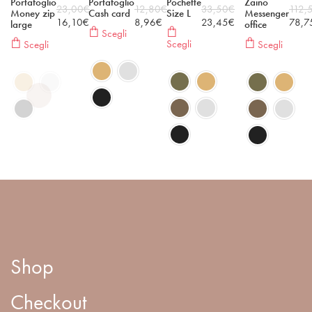
Portafoglio
Portafoglio
Pochette
Zaino
23,00
€
12,80
€
33,50
€
112,
Money zip
Cash card
Size L
Messenger
16,10
€
8,96
€
23,45
€
78,7
large
office
Scegli
Scegli
Scegli
Scegli
Shop
Checkout