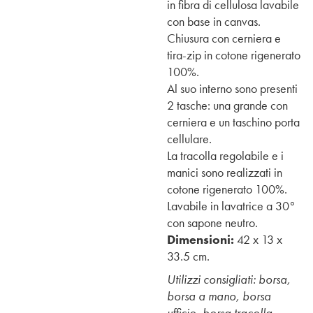
in fibra di cellulosa lavabile
con base in canvas.
Chiusura con cerniera e
tira-zip in cotone rigenerato
100%.
Al suo interno sono presenti
2 tasche: una grande con
cerniera e un taschino porta
cellulare.
La tracolla regolabile e i
manici sono realizzati in
cotone rigenerato 100%.
Lavabile in lavatrice a 30°
con sapone neutro.
Dimensioni:
42 x 13 x
33.5 cm.
Utilizzi consigliati: borsa,
borsa a mano, borsa
ufficio, borsa tracolla.