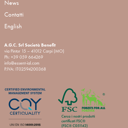
News
Contatti
English
A.G.C. Srl Società Benefit
via Pintor 15 – 41012 Carpi (MO)
Ph:
+39 059 664269
info@essent-ial.com
P.IVA: IT02594200368