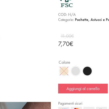
COD:
N/A
Categorie:
Pochette, Astucci e Po
11,00
€
7,70
€
Colore
Aggiungi al carrello
Pagamenti sicuri