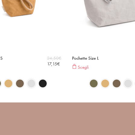
 S
24,50
€
Pochette Size L
17,15
€
Scegli