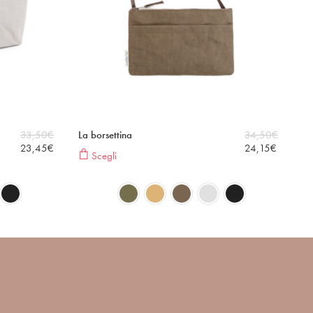
33,50
€
La borsettina
34,50
€
23,45
€
24,15
€
Scegli