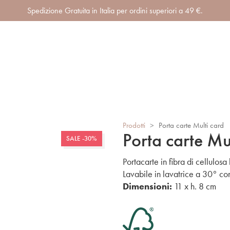
Spedizione Gratuita in Italia per ordini superiori a 49 €.
Prodotti
>
Porta carte Multi card
Porta carte Mu
SALE -30%
Portacarte in fibra di cellulosa
Lavabile in lavatrice a 30° co
Dimensioni:
11 x h. 8 cm