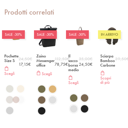
Prodotti correlati
SALE -30%
SALE -30%
SALE -30%
IN ARRIVO
Pochette
Zaino
Il
Sciarpa
24,50
€
112,50
€
35,00
€
39,50
Size S
Messenger
sacco
Bamboo
17,15
€
78,75
€
24,50
€
office
borsa
Carbone
medio
Scegli
Scegli
Scopri
di più
Scegli