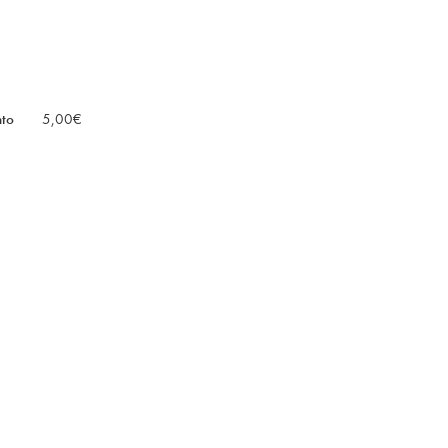
nto
5,00
€