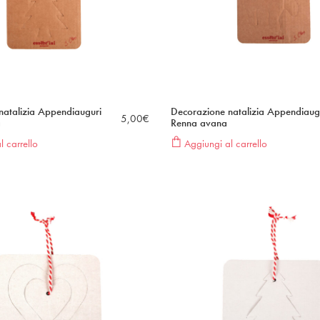
natalizia Appendiauguri
Decorazione natalizia Appendiaug
5,00
€
a
Renna avana
 carrello
Aggiungi al carrello