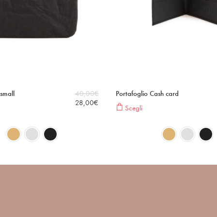
small
40,00
€
Portafoglio Cash card
28,00
€
Scegli