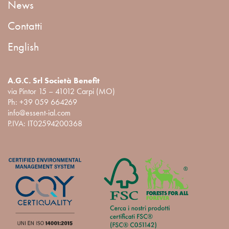
News
Contatti
English
A.G.C. Srl Società Benefit
via Pintor 15 – 41012 Carpi (MO)
Ph:
+39 059 664269
info@essent-ial.com
P.IVA: IT02594200368