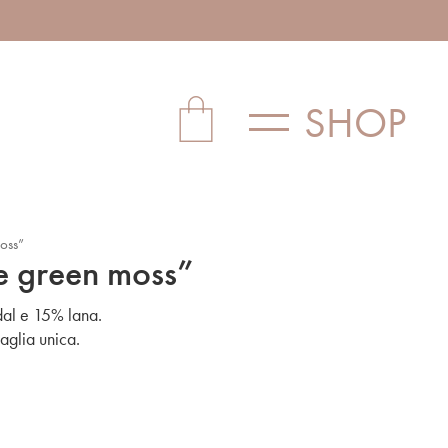
SHOP
oss”
e green moss”
dal e 15% lana.
aglia unica.