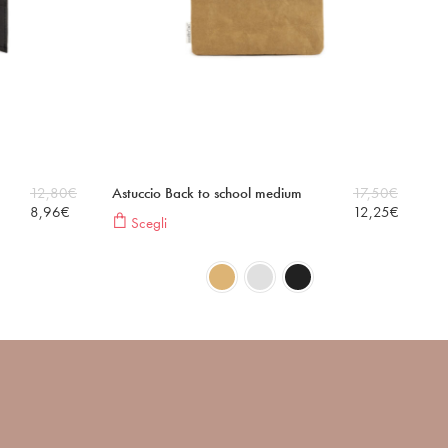
12,80
€
Astuccio Back to school medium
17,50
€
8,96
€
12,25
€
Scegli