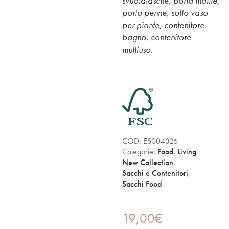
svuotatasche, porta matite,
porta penne, sotto vaso
per piante, contenitore
bagno, contenitore
multiuso.
COD:
ES004326
Categorie:
Food
,
Living
,
New Collection
,
Sacchi e Contenitori
,
Sacchi Food
19,00
€