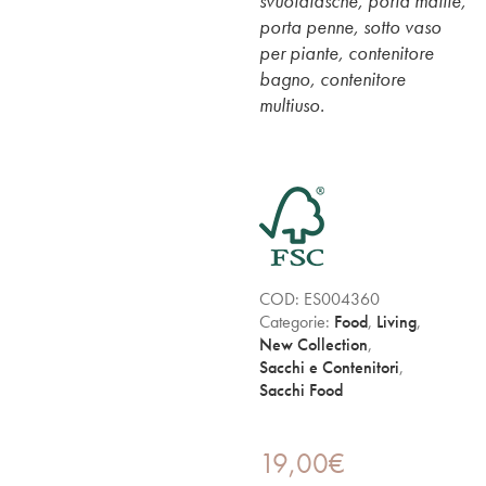
svuotatasche, porta matite,
porta penne, sotto vaso
per piante, contenitore
bagno, contenitore
multiuso.
COD:
ES004360
Categorie:
Food
,
Living
,
New Collection
,
Sacchi e Contenitori
,
Sacchi Food
19,00
€