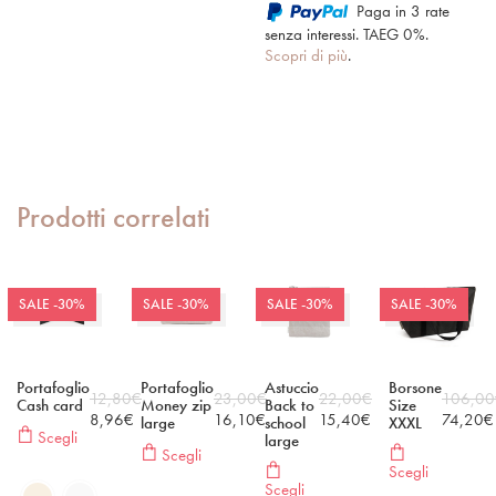
Paga in 3 rate
senza interessi. TAEG 0%.
Scopri di più
.
Prodotti correlati
SALE -30%
SALE -30%
SALE -30%
SALE -30%
Portafoglio
Portafoglio
Astuccio
Borsone
12,80
€
23,00
€
22,00
€
106,00
Cash card
Money zip
Back to
Size
8,96
€
16,10
€
15,40
€
74,20
€
large
school
XXXL
Scegli
large
Scegli
Scegli
Scegli