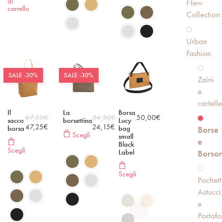
al
New
carrello
Collection
Urban
Fashion
SALE -30%
SALE -30%
Zaini
e
cartelle
Il
La
Borsa
67,50
€
34,50
€
50,00
€
sacco
borsettina
Lucy
47,25
€
24,15
€
borsa
bag
Borse
Scegli
small
e
Black
Scegli
Label
Borson
Scegli
Pochett
Astucci
e
Portafo