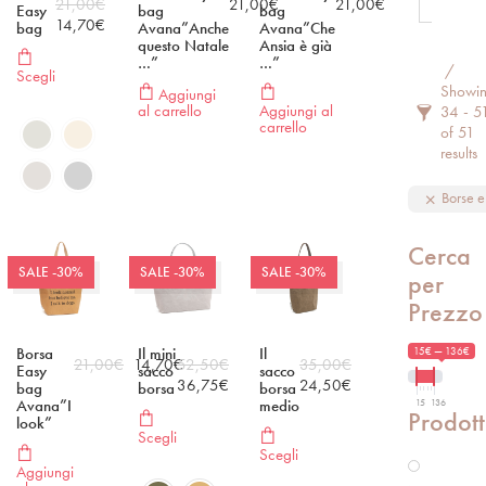
21,00
€
21,00
€
21,00
€
Easy
bag
bag
14,70
€
bag
Avana”Anche
Avana”Che
questo Natale
Ansia è già
…”
…”
Filter 
Scegli
Showi
Aggiungi
al carrello
Aggiungi al
34 - 5
carrello
of 51
results
Borse e
Cerca
SALE -30%
SALE -30%
SALE -30%
per
Prezzo
Borsa
Il mini
Il
15€ — 136€
21,00
€
14,70
€
52,50
€
35,00
€
Easy
sacco
sacco
36,75
€
24,50
€
bag
borsa
borsa
Avana”I
medio
15
136
Prodott
look”
Scegli
Scegli
Aggiungi