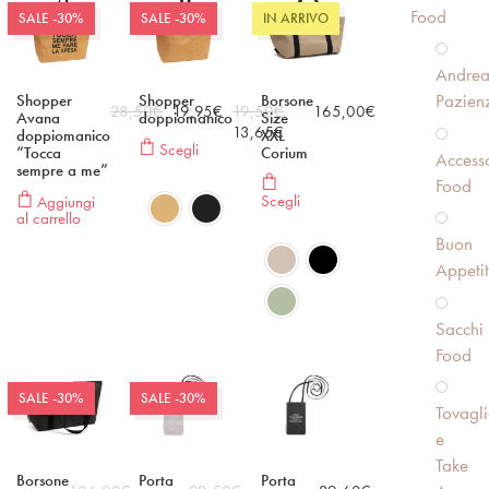
Food
SALE -30%
SALE -30%
IN ARRIVO
Andre
Pazien
Shopper
Shopper
Borsone
28,50
€
19,95
€
19,50
€
165,00
€
Avana
doppiomanico
Size
13,65
€
doppiomanico
XXL
Scegli
“Tocca
Corium
Accesso
sempre a me”
Food
Scegli
Aggiungi
al carrello
Buon
Appeti
Sacchi
Food
SALE -30%
SALE -30%
Tovagli
e
Take
Borsone
Porta
Porta