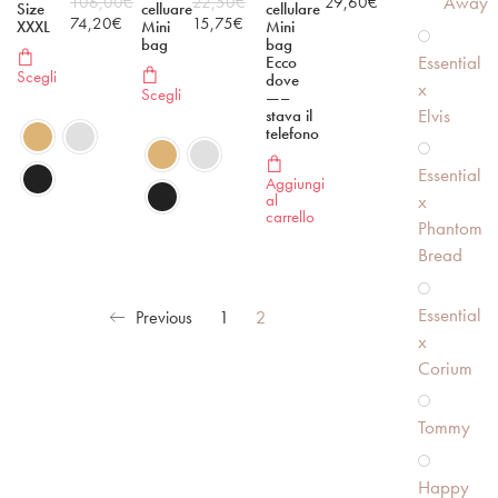
Away
106,00
€
22,50
€
29,60
€
Size
celluare
cellulare
74,20
€
15,75
€
XXXL
Mini
Mini
bag
bag
Essential
Ecco
Scegli
dove
x
Scegli
—–
Elvis
stava il
telefono
Essential
Aggiungi
al
x
carrello
Phantom
Bread
Essential
Previous
1
2
x
Corium
Tommy
Happy