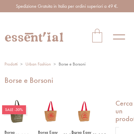
Spedizione Gratuita in Italia per ordini superiori a 49 €.
Prodotti
>
Urban Fashion
>
Borse e Borsoni
Borse e Borsoni
Cerca
un
SALE -30%
prodo
Borsa
Borsa Easy
Borsa Easy