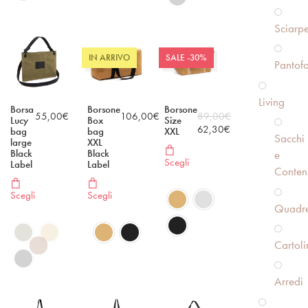
Sciarp
IN ARRIVO
SALE -30%
Pantofo
Living
Borsa
Borsone
Borsone
55,00
€
106,00
€
89,00
€
Lucy
Box
Size
62,30
€
bag
bag
XXL
Sacchi
large
XXL
Black
Black
e
Scegli
Label
Label
Conteni
Scegli
Scegli
Quadre
Cartoli
Arredi