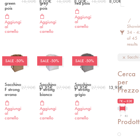
16,00
€
8,00
€
16,00
€
8,00
€
16,00
€
8,00
€
green
grey
red pois
pois
pois
Aggiungi
Filter 
al
Aggiungi
Aggiungi
Showi
carrello
al
al
carrello
carrello
34 - 4
of 45
results
Sacchi
SALE -50%
SALE -50%
SALE -50%
Cerca
per
Sacchino
Sacchino
Sacchino
27,90
€
13,95
€
27,90
€
13,95
€
27,90
€
13,95
€
Prezzo
F strong
F strong
F strong
avana
bianco
grigio
7€ — 82€
Aggiungi
Aggiungi
Aggiungi
al
al
al
7
82
carrello
carrello
carrello
Prodott