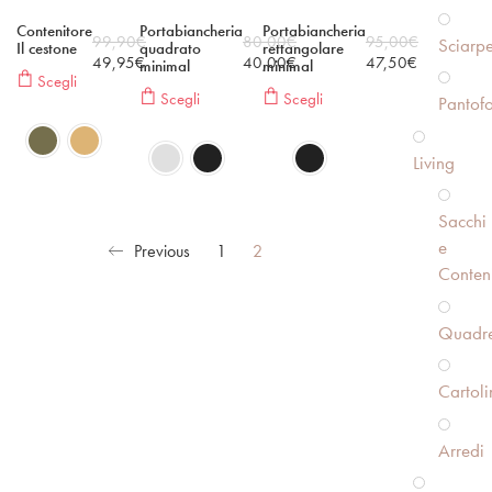
Contenitore
Portabiancheria
Portabiancheria
99,90
€
80,00
€
95,00
€
Sciarp
Il cestone
quadrato
rettangolare
49,95
€
40,00
€
47,50
€
minimal
minimal
Scegli
Scegli
Scegli
Pantofo
Living
Sacchi
e
Previous
1
2
Conteni
Quadre
Cartoli
Arredi