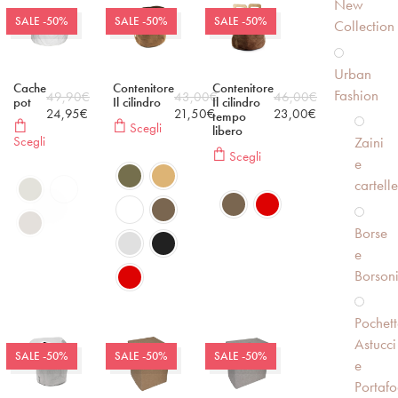
New
SALE -50%
SALE -50%
SALE -50%
Collection
Urban
Cache
Contenitore
Contenitore
Fashion
49,90
€
43,00
€
46,00
€
pot
Il cilindro
Il cilindro
24,95
€
21,50
€
23,00
€
tempo
Scegli
libero
Zaini
Scegli
Scegli
e
cartelle
Borse
e
Borson
Pochett
Astucci
SALE -50%
SALE -50%
SALE -50%
e
Portafo