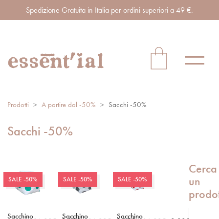
Spedizione Gratuita in Italia per ordini superiori a 49 €.
Prodotti
>
A partire dal -50%
>
Sacchi -50%
Sacchi -50%
Cerca
un
SALE -50%
SALE -50%
SALE -50%
prodo
Sacchino
Sacchino
Sacchino