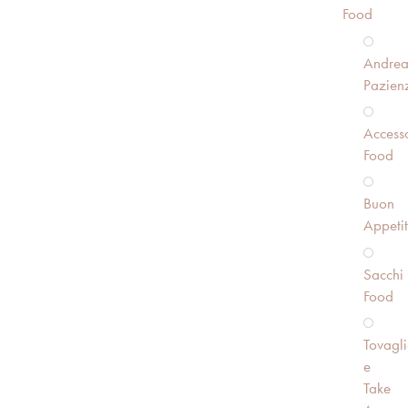
Food
Andre
Pazien
Accesso
Food
Buon
Appeti
Sacchi
Food
Tovagli
e
Take