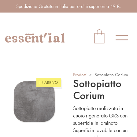
Spedizione Gratuita in Italia per ordini superiori a 49 €.
Prodotti
>
Sottopiatto Corium
Sottopiatto
IN ARRIVO
Corium
Sottopiatto realizzato in
cuoio rigenerato GRS con
superficie in laminato.
Superficie lavabile con un