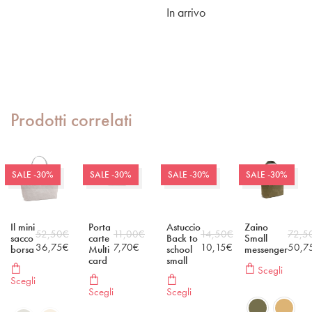
In arrivo
Prodotti correlati
SALE -30%
SALE -30%
SALE -30%
SALE -30%
Il mini
Porta
Astuccio
Zaino
52,50
€
11,00
€
14,50
€
72,5
sacco
carte
Back to
Small
36,75
€
7,70
€
10,15
€
50,7
borsa
Multi
school
messenger
card
small
Scegli
Scegli
Scegli
Scegli