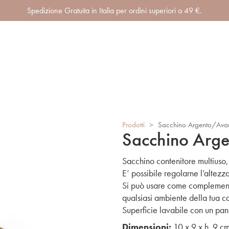
Spedizione Gratuita in Italia per ordini superiori a 49 €.
Prodotti
>
Sacchino Argento/Ava
Sacchino Arg
Sacchino contenitore multiuso, r
E’ possibile regolarne l’altez
Si può usare come complemento 
qualsiasi ambiente della tua c
Superficie lavabile con un pa
Dimensioni:
10 x 9 x h. 9 c