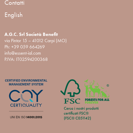
Contatti
English
A.G.C. Srl Società Benefit
via Pintor 15 – 41012 Carpi (MO)
Ph:
+39 059 664269
info@essent-ial.com
P.IVA: IT02594200368