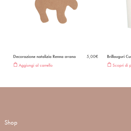
Decorazione natalizia Renna avana
5,00
€
Brillauguri C
Aggiungi al carrello
Scopri di p
Shop