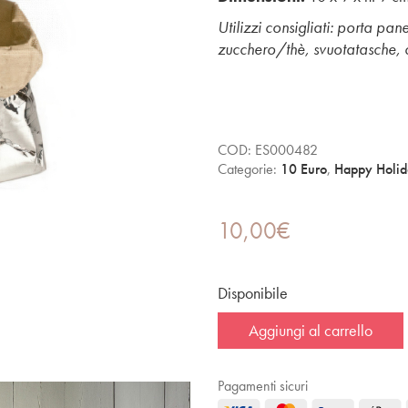
Utilizzi consigliati: porta pan
zucchero/thè, svuotatasche, c
COD:
ES000482
Categorie:
10 Euro
,
Happy Holid
10,00
€
Disponibile
Aggiungi al carrello
Pagamenti sicuri