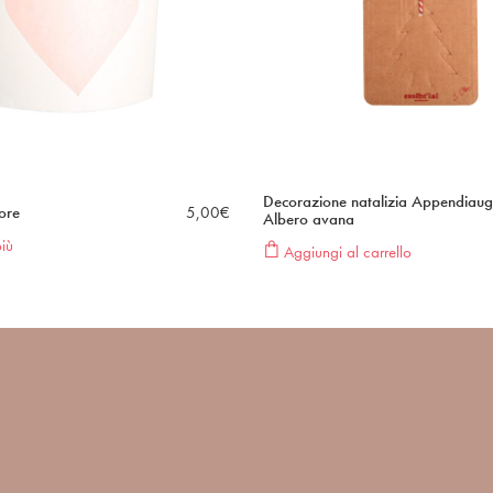
Decorazione natalizia Appendiaug
uore
5,00
€
Albero avana
iù
Aggiungi al carrello