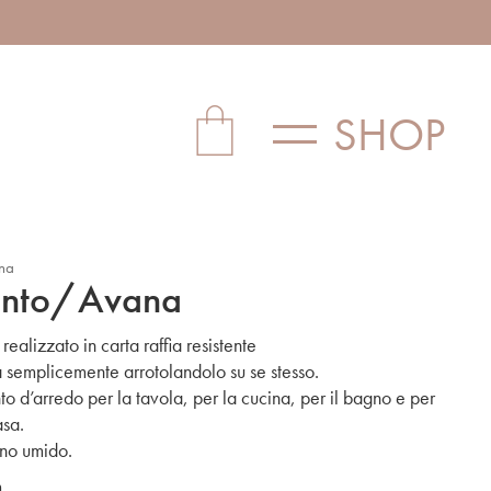
SHOP
na
ento/Avana
ealizzato in carta raffia resistente
za semplicemente arrotolandolo su se stesso.
d’arredo per la tavola, per la cucina, per il bagno e per
asa.
nno umido.
m