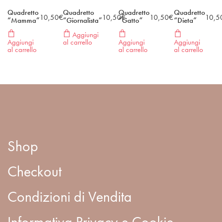
Quadretto
Quadretto
Quadretto
Quadretto
10,50
€
10,50
€
10,50
€
10,5
“Mamma”
“Giornalista”
“Gatto”
“Dieta”
Aggiungi
Aggiungi
al carrello
Aggiungi
Aggiungi
al carrello
al carrello
al carrello
Shop
Checkout
Condizioni di Vendita
Informativa Privacy e Cookie